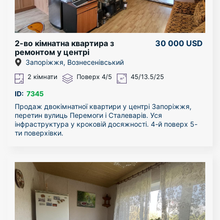
2-во кімнатна квартира з
30 000 USD
ремонтом у центрі
Запоріжжя
Запоріжжя, Вознесенівський
2 кімнати
Поверх 4/5
45/13.5/25
ID:
7345
Продаж двокімнатної квартири у центрі Запоріжжя,
перетин вулиць Перемоги і Сталеварів. Уся
інфраструктура у кроковій досяжності. 4-й поверх 5-
ти поверхівки.
У квартирі виконано капітальний ремонт з
переплануванням, перепланування узаконене.
Замінені усі комунікації (проводка, труби
водопостачання та каналізації..). Встановлені якісні
вікна (вулиці взагалі не чути). Балкон розширений і
утеплений. Санвузол об’єднаний. Кухня об’єднана з
залою (студія). Квартира укомплектована технікою і
меблями.
В квартирі залишається все наповнення окрім