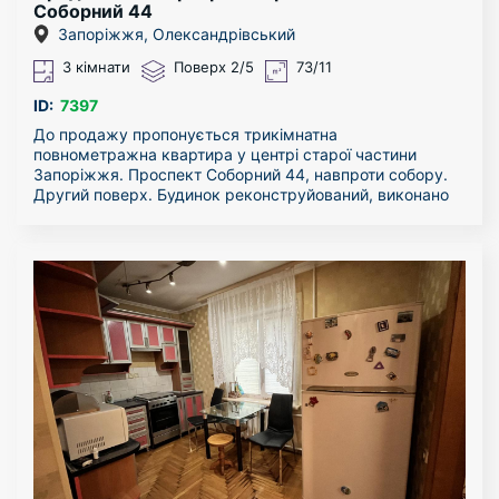
Соборний 44
Запоріжжя, Олександрівський
3 кімнати
Поверх 2/5
73/11
ID:
7397
До продажу пропонується трикімнатна
повнометражна квартира у центрі старої частини
Запоріжжя. Проспект Соборний 44, навпроти собору.
Другий поверх. Будинок реконструйований, виконано
капітальний ремонт будівлі і під’їздів. Закритий двір,
вхід і в’їзд тільки для своїх. На території є паркомісця,
капітальні гаражі, зони відпочинку, альтанка.
Квартира велика, кухня 10,37 кв.м., кімнати: 13,57;
15,16 і 18,31 кв.м. Санвузол роздільний. Великий
коридор. Квартира оздоблена усіма необхідними
меблями і технікою.
Можливий продаж по «сертифікату» і «ваучеру».