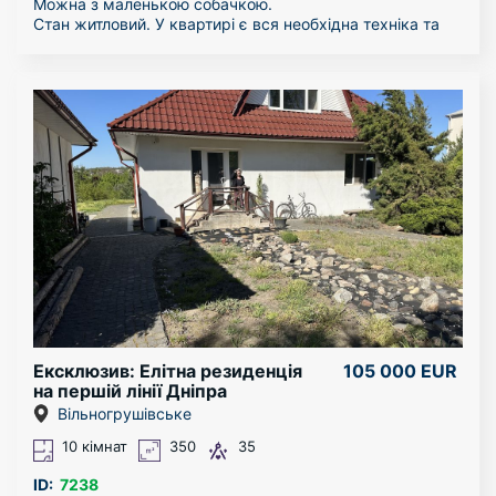
Можна з маленькою собачкою.
Стан житловий. У квартирі є вся необхідна техніка та
меблі. Квартиру можна подивитися у будь-який час.
За більш детальною інформацією звертайтесь по
телефону!
Ексклюзив: Елітна резиденція
105 000 EUR
на першій лінії Дніпра
(Вільногрушівка)
Вільногрушівське
10 кімнат
350
35
ID:
7238