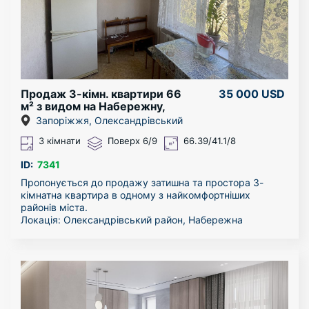
особистих речей. Вбудована кухня, газова плита з
духовкою, витяжка, холодильник, сучасна газова
колонка для гарячої води, кондиціонер, столи, стільці,
диван, великі шафи купе, двоспальне ліжко, пральна
машина і багато іншого. Гарні сусіди!
Можлива продаж по «сертифікату» або «ваучеру».
Оглянути квартиру можна у зручний для вас час.
Продаж 3-кімн. квартири 66
35 000 USD
м² з видом на Набережну,
Олександрівський р-н
Запоріжжя, Олександрівський
(ЄВідновлення)
3 кімнати
Поверх 6/9
66.39/41.1/8
ID:
7341
Пропонується до продажу затишна та простора 3-
кімнатна квартира в одному з найкомфортніших
районів міста.
Локація: Олександрівський район, Набережна
магістраль.
Адреса: вул. Запорізька 2б
Характеристики та переваги:
Планування: загальна площа 66 кв.м, простора кухня
— 8 кв.м.
Поверховість: 6-й поверх 9-поверхового будинку
(ідеальний середній поверх).