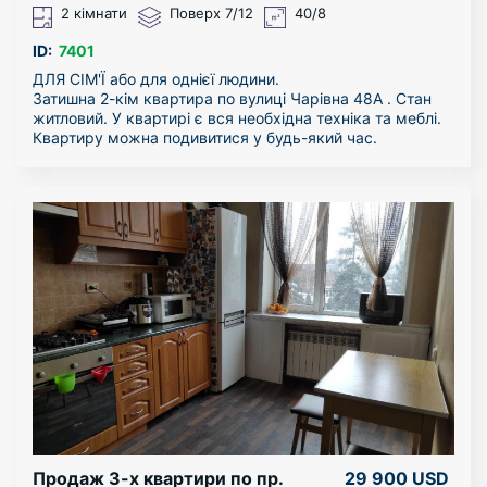
Шопінг: Різноманітні супермаркети та зоомагазини.
2 кімнати
Поверх 7/12
40/8
ЧОМУ ЦЕ ВИГІДНО:
- Економність: Оптимальна площа дозволяє
ID:
7401
мінімізувати витрати на комунальні послуги.
ДЛЯ СІМ'Ї або для однієї людини.
- Універсальність: Квартира ідеально підходить як для
Затишна 2-кім квартира по вулиці Чарівна 48А . Стан
власного проживання, так і для здачі в оренду завдяки
житловий. У квартирі є вся необхідна техніка та меблі.
високому попиту на цей район.
Квартиру можна подивитися у будь-який час.
- Чиста угода: Пропозиція від перевіреного агентства з
Можна з тваринками.
гарантією безпеки.
За більш детальною інформацією звертайтесь по
Цікава пропозиція, яка варта вашої уваги!
телефону!
Запрошуємо вас на огляд, щоб особисто переконатися
в усіх перевагах та відчути особливу атмосферу цього
місця. Телефонуйте вже зараз!
Продаж 3-х квартири по пр.
29 900 USD