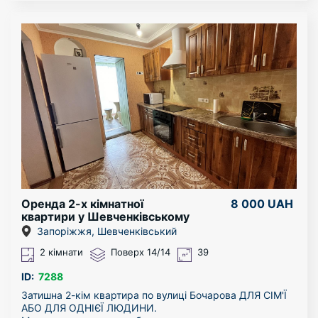
вікна, балкон засклений.
Квартира добре підійде для власного проживання, для
Простора і одночасно затишна квартира чекає нових
сім’ї, для людини, яка цінує сучасний стиль і комфорт,
власників. Сучасний дизайн і зручне планування вам
а також як готовий об’єкт під якісну оренду.
гарантовано прийде до душі. Для сім'ї з дитиною це
Ціна продажу: 6 500 000 грн
більш ніж ідеальний варіант. У вашому розпорядженні
У вартість входять меблі та обладнання.
дві роздільні і одна суміжна кімната, ванна кімната,
Це варіант для тих, хто хоче отримати не просто
зручна кухня та балкон. У будинку створено чинне
квадратні метри, а продуманий, сучасний і візуально
ОСББ: чисті під'їзди і доглянутий двір.
дорогий простір у престижному житловому комплексі.
Ще одним плюсом даної квартири служить її
За деталями та переглядом — звертайтесь у
розташування. Будинок знаходитися в самому серці
повідомлення або телефонуйте за номером в
Південного мкр-р.ну, поруч зупинки, парк,
оголошенні.
супермаркети, дитячі сади і школи. Також в крокової
доступності є аптеки, відділення Нової Пошти. Тут є все
для вашого комфорту, не вистачає тільки Вас.
Оренда 2-х кімнатної
8 000 UAH
квартири у Шевченківському
районі
Запоріжжя, Шевченківський
2 кімнати
Поверх 14/14
39
ID:
7288
Затишна 2-кім квартира по вулиці Бочарова ДЛЯ СІМ'Ї
АБО ДЛЯ ОДНІЄЇ ЛЮДИНИ.