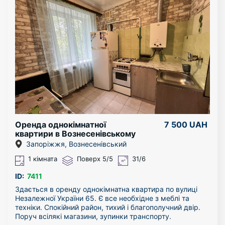
посуд. Постільна білизна, миючі засоби.
Укомплектована усім необхідним.
У шаговій доступності уся інфраструктура. До
Гребного каналу і р. Дніпро пару хвилин пішки.
Перегляд у зручний для вас час.
Оренда однокімнатної
7 500 UAH
квартири в Вознесенівському
районі
Запоріжжя, Вознесенівський
1 кімната
Поверх 5/5
31/6
ID:
7411
Здається в оренду однокімнатна квартира по вулиці
Незалежної України 65. Є все необхідне з меблі та
техніки. Спокійний район, тихий і благополучний двір.
Поруч всілякі магазини, зупинки транспорту.