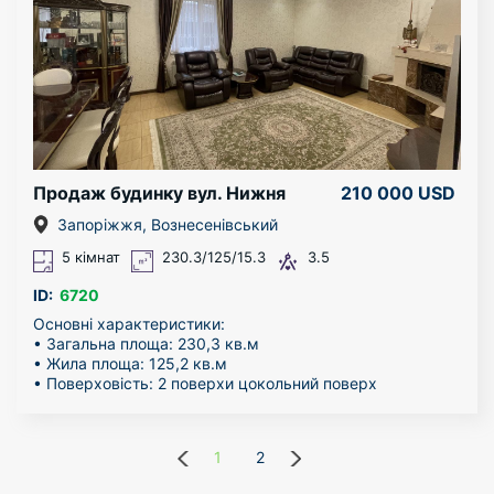
Без комісії для покупця!
Зателефонуйте та запишіться на перегляд. Чекаємо на
ваш дзвінок.
Продаж будинку вул. Нижня
210 000 USD
Запоріжжя, Вознесенівський
5 кімнат
230.3/125/15.3
3.5
ID:
6720
Основні характеристики:
• Загальна площа: 230,3 кв.м
• Жила площа: 125,2 кв.м
• Поверховість: 2 поверхи цокольний поверх
• Приміщення: Будинок готовий до проживання з
високоякісною фінішною обробкою, є всі необхідніі
меблі.
1
2
Переваги:
Назад
Далі
• Просторе планування дозволяє комфортно