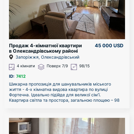
Продаж 4-кімнатної квартири
45 000 USD
в Олександрівському районі
Запоріжжя, Олександрівський
4 кімнати
Поверх 7/9
98/15
ID:
7412
Шикарна пропозиція для шанувальників міського
життя - 4-х кімнатна видова квартира по вулиці
Фортечна. Ідеально підійде для великої сім’ї.
Квартира світла та простора, загальною площею – 98
кв. м.
Кухня, чотири великі роздільні кімнати. Повністю
укомплектована технікою та меблями, вона готова
стати вашим новим домом без додаткових витрат чи
зусиль. Зручне планування дозволить майбутнім
власникам втілити будь-які дизайнерські рішення.