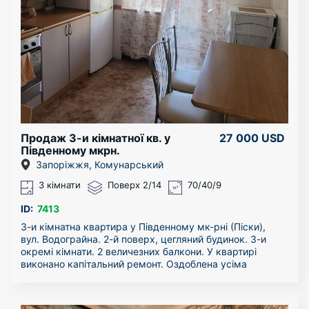
Квартира утеплена ззовні.
У будинку створено чинне ОСББ: чистий під'їзд і
доглянутий двір.
Для вас вся інфраструктура центру міста: школи,
дитсадки, кафе, ресторани, лікарні, магазини, ТЦ,
зупинки громадського транспорту, парки.
Телефонуйте прямо зараз нашим фахівцям та
домовляйтесь про огляд.
Продаж 3-и кімнатної кв. у
27 000 USD
Південному мкрн.
Запоріжжя, Комунарський
3 кімнати
Поверх 2/14
70/40/9
ID:
7413
3-и кімнатна квартира у Південному мк-рні (Піски),
вул. Водограйна. 2-й поверх, цегляний будинок. 3-и
окремі кімнати. 2 величезних балкони. У квартирі
виконано капітальний ремонт. Оздоблена усіма
необхідними меблями, і технікою. Холодильник, 2
кондиціонери, бойлер, пральна машина, телевізори,
чайники, праска, пилосос, дрібна побутова техніка,