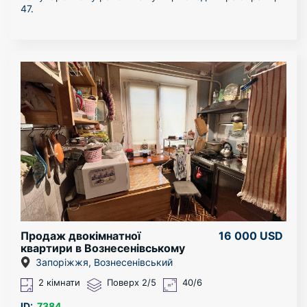
47.
Сучасний дизайн і зручне планування вам гарантовано
прийде до душі. У вашому розпорядженні дві роздільні
і одна суміжна кімната, ванна кімната, зручна кухня та
балкон. У будинку створено чинне ОСББ: чисті під'їзди і
доглянутий двір.
Є автономне світло - доба на АКБ. Броньовані вікна та
двері.
Можна з собачкою.
Поруч школа, дитячий сад, всілякі магазини.
Квартиру можна подивитися в будь-який час.
Продаж двокімнатної
16 000 USD
квартири в Вознесенівському
районі
Запоріжжя, Вознесенівський
2 кімнати
Поверх 2/5
40/6
ID:
7384