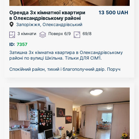
Оренда 3х кімнатної квартири
13 500 UAH
в Олександрівському районі
Запоріжжя, Олександрівський
3 кімнати
Поверх 6/9
69/8
ID:
7357
Затишна 3х кімнатна квартира в Олександрівському
районі по вулиці Шкільна. Тільки ДЛЯ СІМ'Ї.
Спокійний район, тихий і благополучний двір. Поруч
школа, дитячий сад, всілякі магазини.
Квартира здається в довгострокову оренду.
Квартиру можна подивитися в будь-який час.
За більш детальною інформацією - звертайтесь за
телефоном!