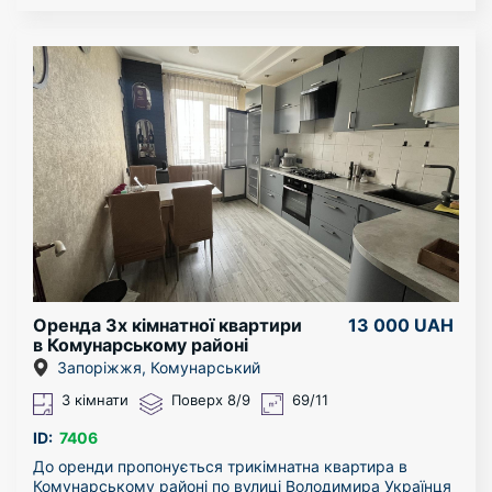
Квартиру можна подивитися в будь-який час.
За більш детальною інформацією - звертайтесь за
телефоном!
Оренда 3х кімнатної квартири
13 000 UAH
в Комунарському районі
Запоріжжя, Комунарський
3 кімнати
Поверх 8/9
69/11
ID:
7406
До оренди пропонується трикімнатна квартира в
Комунарському районі по вулиці Володимира Українця