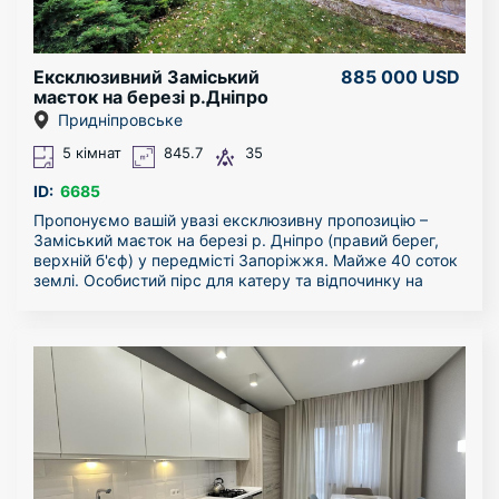
пластикові.
Гарні сусіди.
Квартира під ремонт.
Ексклюзивний Заміський
885 000 USD
маєток на березі р.Дніпро
Придніпровське
5 кімнат
845.7
35
ID:
6685
Пропонуємо вашій увазі ексклюзивну пропозицію –
Заміський маєток на березі р. Дніпро (правий берег,
верхній б'єф) у передмісті Запоріжжя. Майже 40 соток
землі. Особистий пірс для катеру та відпочинку на
воді. На території розташовані: Основній будинок для
проживання; SPA-будинок з басейном, саунами та
спортзалом; Будинок для охорони та обслуговуючого
персоналу.
1. Основній будинок для проживання – 261,1 кв.м.:
- У цокольному поверсі: гараж, котельня, технічна
кімната, велика гардеробна, санвузол, комора та
винний погріб.