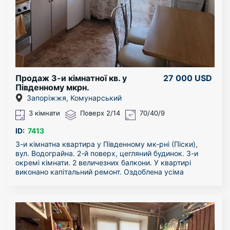
Продаж 3-и кімнатної кв. у
27 000 USD
Південному мкрн.
Запоріжжя, Комунарський
3 кімнати
Поверх 2/14
70/40/9
ID:
7413
3-и кімнатна квартира у Південному мк-рні (Піски),
вул. Водограйна. 2-й поверх, цегляний будинок. 3-и
окремі кімнати. 2 величезних балкони. У квартирі
виконано капітальний ремонт. Оздоблена усіма
необхідними меблями, і технікою. Холодильник, 2
кондиціонери, бойлер, пральна машина, телевізори,
чайники, праска, пилосос, дрібна побутова техніка,
посуд. Постільна білизна, миючі засоби.
Укомплектована усім необхідним.
У шаговій доступності уся інфраструктура. До