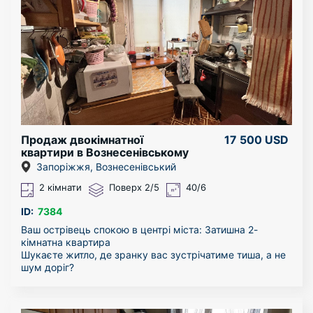
Гребного каналу і р. Дніпро пару хвилин пішки.
Перегляд у зручний для вас час.
Продаж двокімнатної
17 500 USD
квартири в Вознесенівському
районі
Запоріжжя, Вознесенівський
2 кімнати
Поверх 2/5
40/6
ID:
7384
Ваш острівець спокою в центрі міста: Затишна 2-
кімнатна квартира
Шукаєте житло, де зранку вас зустрічатиме тиша, а не
шум доріг?
Пропонуємо чудову квартиру за адресою: вул.
Перемоги 71А, розташовану в самому серці міста, але
в затишному зеленому дворі.