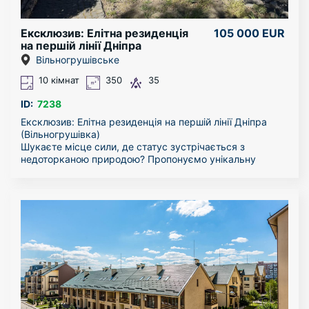
для вашого комфорту, не вистачає тільки Вас.
Ексклюзив: Елітна резиденція
105 000 EUR
на першій лінії Дніпра
(Вільногрушівка)
Вільногрушівське
10 кімнат
350
35
ID:
7238
Ексклюзив: Елітна резиденція на першій лінії Дніпра
(Вільногрушівка)
Шукаєте місце сили, де статус зустрічається з
недоторканою природою? Пропонуємо унікальну
садибу в одному з найекологічніших куточків
передмістя. Це архітектурний шедевр у стилі
німецької резиденції, зведений для поколінь.
ЛОКАЦІЯ ТА АКВАТОРІЯ:
* Перша лінія: Власний облаштований піщаний пляж та
пристань для катера.
* Безпека та ландшафт: Ділянка штучно піднята
(жодних підтоплень), огороджена парканом із
бутового каменю.
* Природа: 35 соток приватної землі з альпійськими
ялинами, піхтами та садом. Весь двір викладений
елітною гранітною бруківкою.