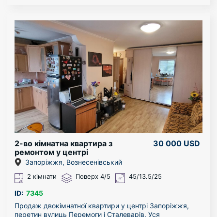
капітальний ремонт будівлі і під’їздів. Закритий двір,
гарантією безпеки.
вхід і в’їзд тільки для своїх. На території є паркомісця,
Цікава пропозиція, яка варта вашої уваги!
капітальні гаражі, зони відпочинку, альтанка.
Запрошуємо вас на огляд, щоб особисто переконатися
Квартира велика, кухня 10,37 кв.м., кімнати: 13,57;
в усіх перевагах та відчути особливу атмосферу цього
15,16 і 18,31 кв.м. Санвузол роздільний. Великий
місця. Телефонуйте вже зараз!
коридор. Квартира оздоблена усіма необхідними
меблями і технікою.
Можливий продаж по «сертифікату» і «ваучеру».
2-во кімнатна квартира з
30 000 USD
ремонтом у центрі
Запоріжжя
Запоріжжя, Вознесенівський
2 кімнати
Поверх 4/5
45/13.5/25
ID:
7345
Продаж двокімнатної квартири у центрі Запоріжжя,
перетин вулиць Перемоги і Сталеварів. Уся