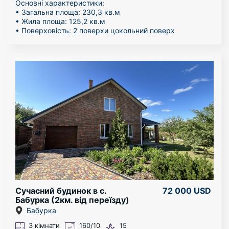
Основні характеристики:
• Загальна площа: 230,3 кв.м
• Жила площа: 125,2 кв.м
• Поверховість: 2 поверхи цокольний поверх
• Приміщення: Будинок готовий до проживання з
високоякісною фінішною обробкою, є всі необхідніі
меблі.
Переваги:
• Просторе планування дозволяє комфортно
розмістити велику кількість дітей та дорослих.
• Є окремі приміщення для занять, ігор та відпочинку.
• Безпечна зона навколо будинку, обладнана
альтанкою, що ідеально підходить для сімейного
відпочинку.
Технічні параметри:
• Електропостачання: 220/380 V, потужний генератор
для забезпечення безперервної роботи будинку.
• Водопостачання: Централізоване.
• Опалення: Газовий та електричний котли, сонячний
колектор забезпечують економічне та екологічне
рішення для опалення будинку.
Сучасний будинок в с.
72 000 USD
Безпека: Будинок обладнано системою
Бабурка (2км. від переїзду)
відеоспостереження та сигналізацією, що гарантує
Бабурка
безпеку як для дорослих, так і для дітей. Район
спокійний та безпечний, з доброзичливим оточенням.
3 кімнати
160/10
15