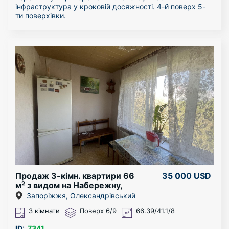
інфраструктура у кроковій досяжності. 4-й поверх 5-
ти поверхівки.
У квартирі виконано капітальний ремонт з
переплануванням, перепланування узаконене.
Замінені усі комунікації (проводка, труби
водопостачання та каналізації..). Встановлені якісні
вікна (вулиці взагалі не чути). Балкон розширений і
утеплений. Санвузол об’єднаний. Кухня об’єднана з
залою (студія). Квартира укомплектована технікою і
меблями.
В квартирі залишається все наповнення окрім
особистих речей. Вбудована кухня, газова плита з
духовкою, витяжка, холодильник, сучасна газова
колонка для гарячої води, кондиціонер, столи, стільці,
диван, великі шафи купе, двоспальне ліжко, пральна
машина і багато іншого. Гарні сусіди!
Можлива продаж по «сертифікату» або «ваучеру».
Оглянути квартиру можна у зручний для вас час.
Продаж 3-кімн. квартири 66
35 000 USD
м² з видом на Набережну,
Олександрівський р-н
Запоріжжя, Олександрівський
(ЄВідновлення)
3 кімнати
Поверх 6/9
66.39/41.1/8
ID:
7341