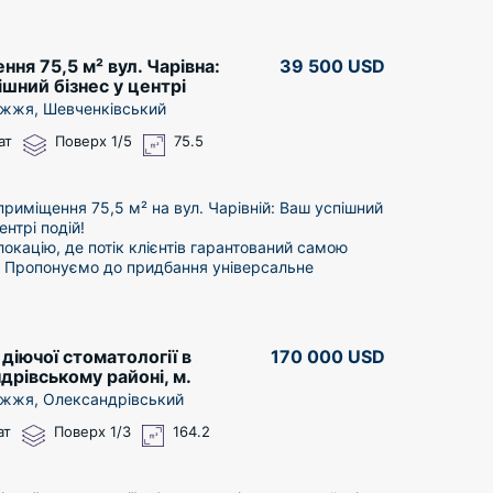
ня 75,5 м² вул. Чарівна:
39 500 USD
шний бізнес у центрі
жжя, Шевченківський
ат
Поверх 1/5
75.5
риміщення 75,5 м² на вул. Чарівній: Ваш успішний
ентрі подій!
окацію, де потік клієнтів гарантований самою
 Пропонуємо до придбання універсальне
е приміщення в найбільш жвавій частині
вського району.
 — ЕПІЦЕНТР ТОРГОВЕЛЬНОЇ АКТИВНОСТІ:
магніт: Приміщення розташоване поруч із ринком
діючої стоматології в
170 000 USD
маркетом АТБ, що забезпечує надвисоку
дрівському районі, м.
цію пішохідного та автомобільного трафіку.
жжя
жжя, Олександрівський
ть 360°: Власна парковка безпосередньо біля
еличезна перевага для клієнтів та персоналу в
ат
Поверх 1/3
164.2
йону.
сть: Окремий фасадний вхід та великі вітринні
блять вашу зовнішню рекламу максимально