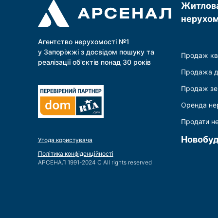
- Заміськ
Житлов
* Обладн
- Дитячог
фізіотер
нерухом
- Еко-пос
роботу з 
- Реабілі
ТЕХНІЧН
Забезпечт
Агентство нерухомості №1
* Енергор
рекреацій
електроп
у Запоріжжі з досвідом пошуку та
Телефонуй
Продаж кв
* Клімат 
реалізації об'єктів понад 30 років
будівель 
пожежна т
Продажа 
відеоспо
* Комфорт
Продаж зе
ІДЕАЛЬНИ
- Приватн
Оренда не
спеціаліст
- Стомато
Продати н
- Діагнос
- Предста
Новобу
Угода користувача
Інвестуйт
Політика конфіденційності
стандарта
АРСЕНАЛ 1991-2024 С All rights reserved
Телефонуй
приміщен