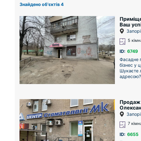
Знайдено об'єктів 4
Приміщен
Ваш успі
подій!
Запорі
5 кімн
ID:
6749
Фасадне п
бізнес у ц
Шукаєте л
адресою?
комерційн
Шевченкі
ЛОКАЦІЯ
* Трафік-
Продаж 
та супер
Олексан
концентра
Запорі
Запорі
* Зручніс
входу — в
7 кімн
центрі ра
* Помітні
ID:
6655
вікна ро