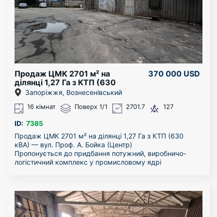
Продаж ЦМК 2701 м² на
370 000 USD
ділянці 1,27 Га з КТП (630
кВА) — Центр
Запоріжжя, Вознесенівський
16 кімнат
Поверх 1/1
2701.7
127
ID:
7385
Продаж ЦМК 2701 м² на ділянці 1,27 Га з КТП (630
кВА) — вул. Проф. А. Бойка (Центр)
Пропонується до придбання потужний, виробничо-
логістичний комплекс у промисловому ядрі
Вознесенівського району. Ідеальне інженерне,
логістичне та безпекове рішення для релокації
великого промислового підприємства, створення
центрального логістичного хабу або масштабного
автотранспортного вузла.
СТРАТЕГІЧНА ЛОКАЦІЯ, ЗЕМЛЯ ТА ЛОГІСТИКА (1,27