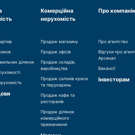
а
Комерційна
Про компані
ість
нерухомість
артир
Продаж магазину
Про агентство
домов
Продаж офісів
Відгуки про агент
Арсенал
мельних ділянок
Продаж складів,
виробництва
Вакансії
рухомості
Продаж салонів краси
Інвесторам
ерухомість
та перукарень
дови
Продаж кафе та
ресторанів
Продаж ділянок
комерційного
призначення