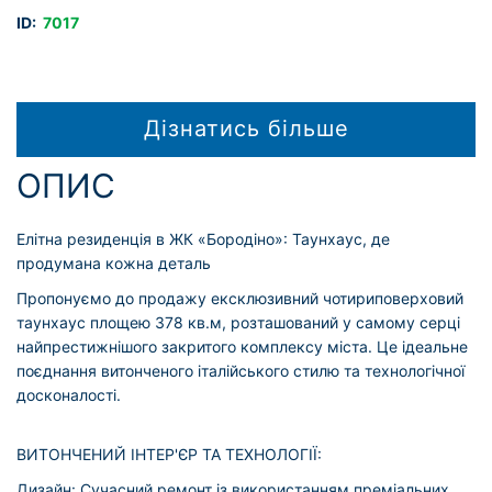
ID:
7017
Дізнатись більше
ОПИС
Елітна резиденція в ЖК «Бородіно»: Таунхаус, де
продумана кожна деталь
Пропонуємо до продажу ексклюзивний чотириповерховий
таунхаус площею 378 кв.м, розташований у самому серці
найпрестижнішого закритого комплексу міста. Це ідеальне
поєднання витонченого італійського стилю та технологічної
досконалості.
ВИТОНЧЕНИЙ ІНТЕР'ЄР ТА ТЕХНОЛОГІЇ:
Дизайн: Сучасний ремонт із використанням преміальних