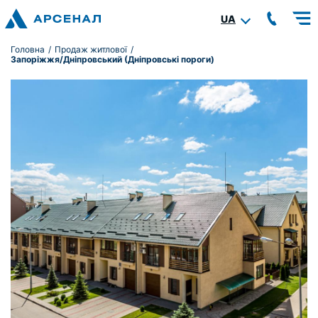
UA
Головна
/
Продаж житлової
/
Запоріжжя/Дніпровський (Дніпровські пороги)