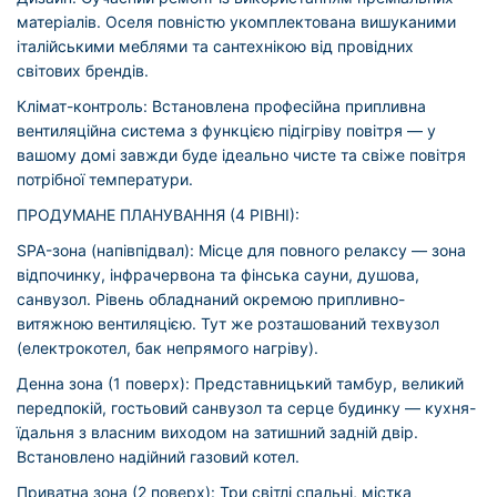
матеріалів. Оселя повністю укомплектована вишуканими
італійськими меблями та сантехнікою від провідних
світових брендів.
Клімат-контроль: Встановлена професійна припливна
вентиляційна система з функцією підігріву повітря — у
вашому домі завжди буде ідеально чисте та свіже повітря
потрібної температури.
ПРОДУМАНЕ ПЛАНУВАННЯ (4 РІВНІ):
SPA-зона (напівпідвал): Місце для повного релаксу — зона
відпочинку, інфрачервона та фінська сауни, душова,
санвузол. Рівень обладнаний окремою припливно-
витяжною вентиляцією. Тут же розташований техвузол
(електрокотел, бак непрямого нагріву).
Денна зона (1 поверх): Представницький тамбур, великий
передпокій, гостьовий санвузол та серце будинку — кухня-
їдальня з власним виходом на затишний задній двір.
Встановлено надійний газовий котел.
Приватна зона (2 поверх): Три світлі спальні, містка