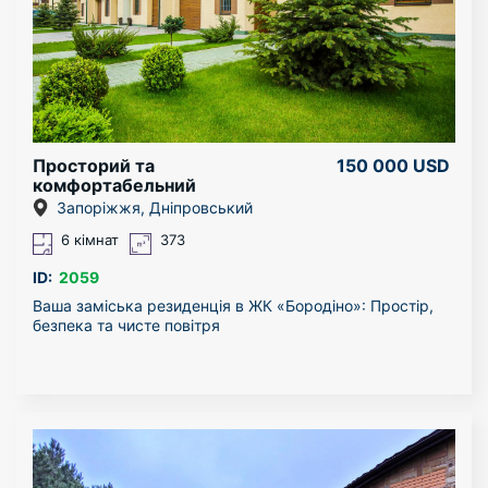
Просторий та
150 000 USD
комфортабельний
двоповерховий таунхаус
Запоріжжя, Дніпровський
6 кімнат
373
ID:
2059
Ваша заміська резиденція в ЖК «Бородіно»: Простір,
безпека та чисте повітря
Мрієте про просторий будинок, де кожен куточок
відповідає вашому смаку? Пропонуємо до продажу
двоповерховий будинок у самому престижному та
безпечному комплексі Запоріжжя — ЖК «Бородіно».
Це ідеальне полотно для створення вашої сімейної
оселі.