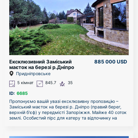
МАСШТАБ ТА ПЛАНУВАННЯ (373,4 м²):
Простір для кожного: 6 житлових кімнат, вбиральні та
кілька санвузлів. Висота стелі — 3 метри, що дарує
відчуття об’єму та світла.
Серце будинку: Кухня-їдальня з виходом на власну
Ексклюзивний Заміський
885 000 USD
терасу — ідеальне місце для ранкової кави та
маєток на березі р.Дніпро
затишних вечерь на свіжому повітрі.
Придніпровське
5 кімнат
845.7
35
Бонусний простір: Мансардний поверх (79,1 м²)
вільного планування — облаштуйте тут лаунж-зону,
ID:
6685
домашній кінотеатр або ігрову кімнату.
Пропонуємо вашій увазі ексклюзивну пропозицію –
Заміський маєток на березі р. Дніпро (правий берег,
верхній б'єф) у передмісті Запоріжжя. Майже 40 соток
Функціональність: Власний гараж, підвал та балкони.
землі. Особистий пірс для катеру та відпочинку на
воді. На території розташовані: Основній будинок для
проживання; SPA-будинок з басейном, саунами та
ТЕХНОЛОГІЇ ТА ЕНЕРГОЕФЕКТИВНІСТЬ:
спортзалом; Будинок для охорони та обслуговуючого