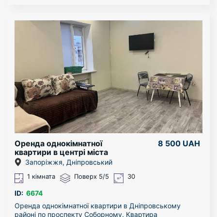
меблі. Квартиру можна подивитися у будь-який час.
За більш детальною інформацією звертайтесь по
телефону!
Оренда однокімнатної
8 500 UAH
квартири в центрі міста
Запоріжжя, Дніпровський
1 кімната
Поверх 5/5
30
ID:
6674
Оренда однокімнатної квартири в Дніпровському
районі по проспекту Соборному. Квартира