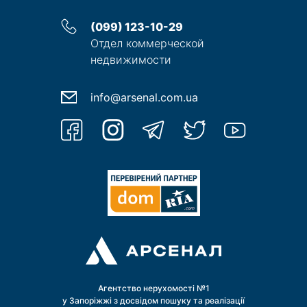
ТЕХНОЛОГІЇ ТА ЕНЕРГОЕФЕКТИВНІСТЬ:
(099) 123-10-29
Отдел коммерческой
* Стіни-сендвіч: Ракушняк (природне тепло) утеплювач
пінопласт 50 мм зовнішня обробка клінкерною цеглою.
недвижимости
* Вікна: Німецький профіль KÖMMERLING (80 мм) та
мансардні вікна VELUX — максимальне
енергозбереження.
info@arsenal.com.ua
* Опалення: Весь 1-й поверх — водяна тепла підлога.
На 2-му поверсі встановлено радіатори.
* Дах: Металочерпиця з посиленим утепленням,
водостічна система Marley (Німеччина).
* Комунікації: Електрика, вода, дворівневий септик із
переливом (8,8 м³ загалом). Димохід загільзований
нержавійкою 1 мм.
ЧОМУ ЦЕЙ БУДИНОК ВАРТИЙ ВАШОЇ УВАГИ:
- Висока якість будівництва (плити перекриття ЗБ).
- Повна автономність систем поливу та
водовідведення.
- Стан «під фінішне оздоблення» — втілюйте свій
дизайн-проєкт.
- Екологічно чиста зона в лічених хвилинах від
Агентство нерухомості №1
Хортицького району.
у Запоріжжі з досвідом пошуку та реалізації