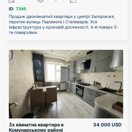
ID:
7345
Продаж двокімнатної квартири у центрі Запоріжжя,
перетин вулиць Перемоги і Сталеварів. Уся
інфраструктура у кроковій досяжності. 4-й поверх 5-
ти поверхівки.
У квартирі виконано капітальний ремонт з
переплануванням, перепланування узаконене.
Замінені усі комунікації (проводка, труби
водопостачання та каналізації..). Встановлені якісні
вікна (вулиці взагалі не чути). Балкон розширений і
утеплений. Санвузол об’єднаний. Кухня об’єднана з
залою (студія). Квартира укомплектована технікою і
меблями.
В квартирі залишається все наповнення окрім
особистих речей. Вбудована кухня, газова плита з
духовкою, витяжка, холодильник, сучасна газова
колонка для гарячої води, кондиціонер, столи, стільці,
диван, великі шафи купе, двоспальне ліжко, пральна
машина і багато іншого. Гарні сусіди!
Можлива продаж по «сертифікату» або «ваучеру».
Оглянути квартиру можна у зручний для вас час.
3х кімнатна квартира в
34 000 USD
Комунарському районі