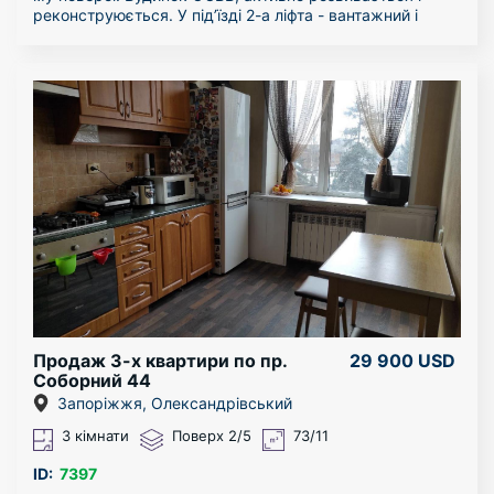
реконструюється. У під’їзді 2-а ліфта - вантажний і
пасажирський (тільки-но встановлений абсолютно
новий, турецький). Будинок НЕ ВІДКЛЮЧАЄТЬСЯ від
електрики під час відключень.
Поруч (у кроковій доступності) абсолютно вся
інфраструктура: зупинка, АТБ, НоваПошта (поштомат у
будинку), аптеки, супермаркети, магазини, школи,
дит.садочки, «Водомат» у будинку…. 200 метрів до
Гребного каналу, 700 метрів до р.Дніпро.
Квартира простора, дуже гарне планування, 71
кв.метр загальної площі. Розпочата підготовка до
капітального ремонту. Виконані демонтажні роботи.
Об’єднана кухня і вітальня в єдиний простір понад 25
кв.м. 2-і окремі кімнати. 3-и балкони. Труби замінені на
пластикові.
Гарні сусіди.
Квартира під ремонт.
Продаж 3-х квартири по пр.
29 900 USD
Соборний 44
Запоріжжя, Олександрівський
3 кімнати
Поверх 2/5
73/11
ID:
7397