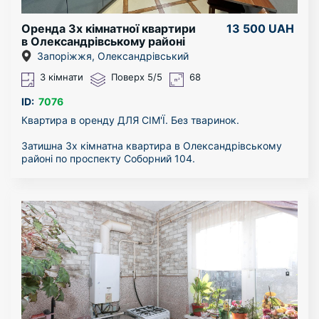
Оренда 3х кімнатної квартири
13 500 UAH
в Олександрівському районі
Запоріжжя, Олександрівський
3 кімнати
Поверх 5/5
68
ID:
7076
Квартира в оренду ДЛЯ СІМ'Ї. Без тваринок.
Затишна 3х кімнатна квартира в Олександрівському
районі по проспекту Соборний 104.
Спокійний район, тихий і благополучний двір. Поруч
школа, дитячий сад, всілякі магазини.
Квартира здається в довгострокову оренду.
Квартиру можна подивитися в будь-який час.
За більш детальною інформацією - звертайтесь за
телефоном!