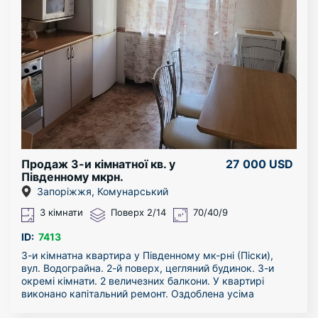
банки, тобто вся інфраструктура Бородинського
місця. Телефонуйте вже зараз!
мікрорайону.
Загальна площа – 53 кв. м. Зручне планування та
просторі кімнати. Санвузол роздільний. Є балкон.
Дійсно цікава пропозиція! Пропонуємо подивитись і
переконатись в цьому самостійно!
Продаж 3-и кімнатної кв. у
27 000 USD
Південному мкрн.
Запоріжжя, Комунарський
3 кімнати
Поверх 2/14
70/40/9
ID:
7413
3-и кімнатна квартира у Південному мк-рні (Піски),
вул. Водограйна. 2-й поверх, цегляний будинок. 3-и
окремі кімнати. 2 величезних балкони. У квартирі
виконано капітальний ремонт. Оздоблена усіма
необхідними меблями, і технікою. Холодильник, 2