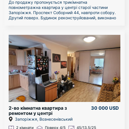
До продажу пропонується трикімнатна
повнометражна квартира у центрі старої частини
Запоріжжя. Проспект Соборний 44, навпроти собору.
Другий поверх. Будинок реконструйований, виконано
капітальний ремонт будівлі і під’їздів. Закритий двір,
вхід і в’їзд тільки для своїх. На території є паркомісця,
капітальні гаражі, зони відпочинку, альтанка.
Квартира велика, кухня 10,37 кв.м., кімнати: 13,57;
15,16 і 18,31 кв.м. Санвузол роздільний. Великий
коридор. Квартира оздоблена усіма необхідними
меблями і технікою.
Можливий продаж по «сертифікату» і «ваучеру».
2-во кімнатна квартира з
30 000 USD
ремонтом у центрі
Запоріжжя
Запоріжжя, Вознесенівський
2 кімнати
Поверх 4/5
45/13.5/25