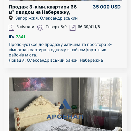
Продаж 3-кімн. квартири 66
35 000 USD
м² з видом на Набережну,
Олександрівський р-н
Запоріжжя, Олександрівський
(ЄВідновлення)
3 кімнати
Поверх 6/9
66.39/41.1/8
ID:
7341
Пропонується до продажу затишна та простора 3-
кімнатна квартира в одному з найкомфортніших
районів міста.
Локація: Олександрівський район, Набережна
магістраль.
Адреса: вул. Запорізька 2б
Характеристики та переваги:
Планування: загальна площа 66 кв.м, простора кухня
— 8 кв.м.
Поверховість: 6-й поверх 9-поверхового будинку
(ідеальний середній поверх).
Балкони: є і балкон, і лоджія, обидва якісно засклені.
Стан: встановлені сучасні металопластикові вікна.
Про будинок та двір:
В будинку активно та ефективно працює ОСББ. Чистий
під'їзд із чудовим ремонтом та абсолютно новим
ліфтом.