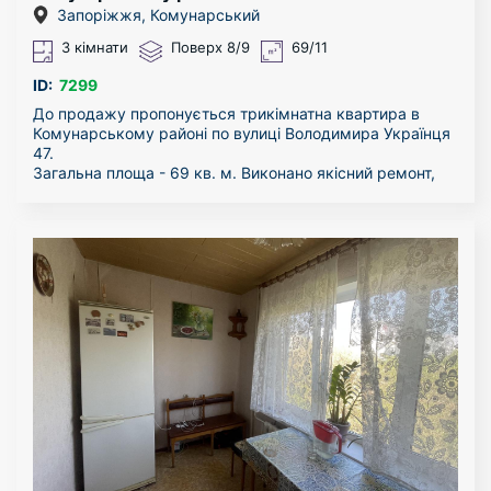
Запоріжжя, Комунарський
3 кімнати
Поверх 8/9
69/11
ID:
7299
До продажу пропонується трикімнатна квартира в
Комунарському районі по вулиці Володимира Українця
47.
Загальна площа - 69 кв. м. Виконано якісний ремонт,
замінені всі труби і електрика, встановлені пластикові
вікна, балкон засклений.
Простора і одночасно затишна квартира чекає нових
власників. Сучасний дизайн і зручне планування вам
гарантовано прийде до душі. Для сім'ї з дитиною це
більш ніж ідеальний варіант. У вашому розпорядженні
дві роздільні і одна суміжна кімната, ванна кімната,
зручна кухня та балкон. У будинку створено чинне
ОСББ: чисті під'їзди і доглянутий двір.
Ще одним плюсом даної квартири служить її
розташування. Будинок знаходитися в самому серці
Південного мкр-р.ну, поруч зупинки, парк,
супермаркети, дитячі сади і школи. Також в крокової
доступності є аптеки, відділення Нової Пошти. Тут є все
для вашого комфорту, не вистачає тільки Вас.