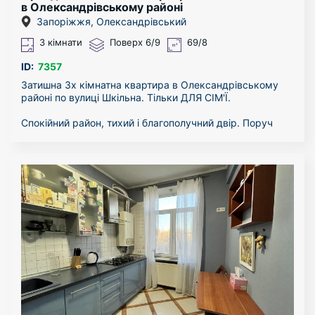
в Олександрівському районі
Запоріжжя, Олександрівський
3 кімнати
Поверх 6/9
69/8
ID:
7357
Затишна 3х кімнатна квартира в Олександрівському
районі по вулиці Шкільна. Тільки ДЛЯ СІМ'Ї.
Спокійний район, тихий і благополучний двір. Поруч
школа, дитячий сад, всілякі магазини.
Квартира здається в довгострокову оренду.
Квартиру можна подивитися в будь-який час.
За більш детальною інформацією - звертайтесь за
телефоном!