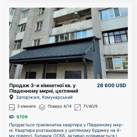
кондиціонери, бойлер, пральна машина, телевізори,
чайники, праска, пилосос, дрібна побутова техніка,
посуд. Постільна білизна, миючі засоби.
Укомплектована усім необхідним.
У шаговій доступності уся інфраструктура. До
Гребного каналу і р. Дніпро пару хвилин пішки.
Перегляд у зручний для вас час.
Продаж 3-и кімнатної кв. у
28 600 USD
Південному мкрні, цегляний
будинок.
Запоріжжя, Комунарський
3 кімнати
Поверх 4/14
71/40/9
ID:
6709
Продається трикімнатна квартира у Південному мкр-
ні. Квартира розташована у цегляному будинку на 4-
му поверсі. Будинок ОСББ, активно розвивається і