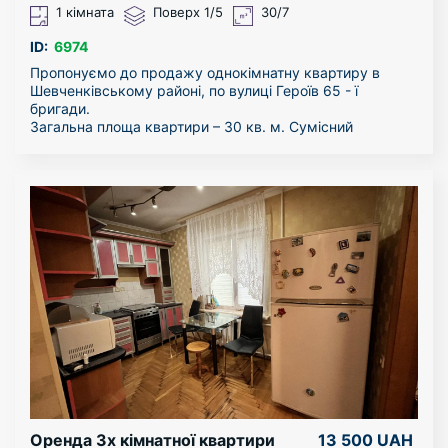
1 кімната
Поверх 1/5
30/7
ID:
6974
Пропонуємо до продажу однокімнатну квартиру в
Шевченківському районі, по вулиці Героїв 65 - ї
бригади.
Загальна площа квартири – 30 кв. м. Сумісний
санвузол та комфортна кухня.
В кроковій доступності від будинку знаходяться
школа, дитячі садочки, магазини, аптеки та зупинки
суспільного транспорту.
Розвинена інфраструктура, зручна транспортна
розв’язка та світла квартира – розкішне рішення для
тих хто шукає практичне місце для життя.
Без комісії для покупця!
Зателефонуйте та запишіться на перегляд. Чекаємо на
ваш дзвінок.
Оренда 3х кімнатної квартири
13 500 UAH