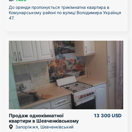
До оренди пропонується трикімнатна квартира в
Комунарському районі по вулиці Володимира Українця
47.
Сучасний дизайн і зручне планування вам гарантовано
прийде до душі. У вашому розпорядженні дві роздільні
і одна суміжна кімната, ванна кімната, зручна кухня та
балкон. У будинку створено чинне ОСББ: чисті під'їзди і
доглянутий двір.
Є автономне світло - доба на АКБ. Броньовані вікна та
двері.
Можна з собачкою.
Поруч школа, дитячий сад, всілякі магазини.
Квартиру можна подивитися в будь-який час.
Продаж однокімнатної
13 300 USD
квартири в Шевченківському
районі
Запоріжжя, Шевченківський