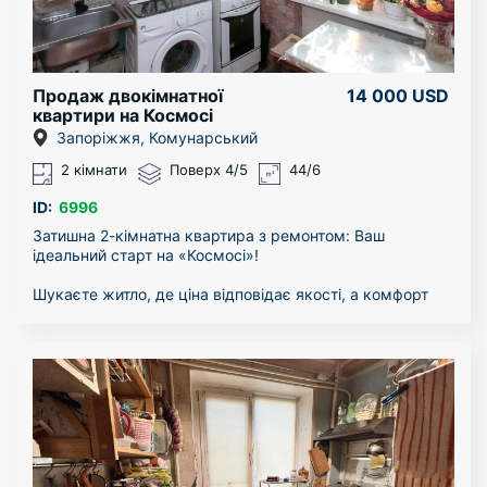
Продаж двокімнатної
14 000 USD
квартири на Космосі
Запоріжжя, Комунарський
2 кімнати
Поверх 4/5
44/6
ID:
6996
Затишна 2-кімнатна квартира з ремонтом: Ваш
ідеальний старт на «Космосі»!
Шукаєте житло, де ціна відповідає якості, а комфорт
відчувається з першого кроку? Пропонуємо до
продажу охайну та світлу квартиру за адресою: вул.
Північнокільцева, 15а.
ХАРАКТЕРИСТИКИ ТА ПЕРЕВАГИ:
Загальна площа: 44 кв. м — оптимальний простір для
життя, що забезпечує мінімальні рахунки за
комунальні послуги.