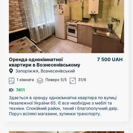
Оренда однокімнатної
7 500 UAH
квартири в Вознесенівському
районі
Запоріжжя, Вознесенівський
1 кімната
Поверх 5/5
31/6
ID:
7411
Здається в оренду однокімнатна квартира по вулиці
Незалежної України 65. Є все необхідне з меблі та
техніки. Спокійний район, тихий і благополучний двір.
Поруч всілякі магазини, зупинки транспорту.
Квартиру можна подивитися в будь-який час.
За більш детальною інформацією - звертайтесь за
телефоном!