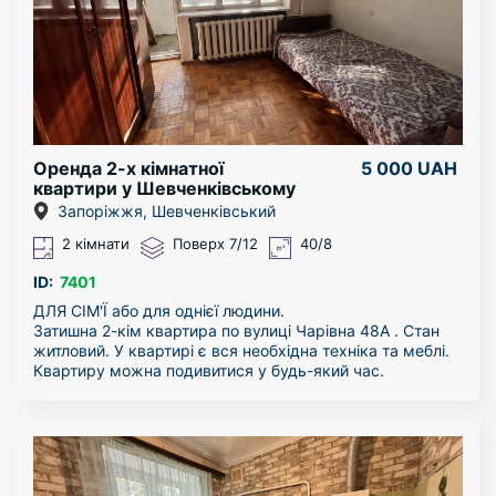
Оренда 2-х кімнатної
5 000 UAH
квартири у Шевченківському
районі
Запоріжжя, Шевченківський
2 кімнати
Поверх 7/12
40/8
ID:
7401
ДЛЯ СІМ'Ї або для однієї людини.
Затишна 2-кім квартира по вулиці Чарівна 48А . Стан
житловий. У квартирі є вся необхідна техніка та меблі.
Квартиру можна подивитися у будь-який час.
Можна з тваринками.
За більш детальною інформацією звертайтесь по
телефону!