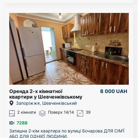
Квартиру можна подивитися в будь-який час.
За більш детальною інформацією - звертайтесь за
телефоном!
Оренда 2-х кімнатної
8 000 UAH
квартири у Шевченківському
районі
Запоріжжя, Шевченківський
2 кімнати
Поверх 14/14
39
ID:
7288
Затишна 2-кім квартира по вулиці Бочарова ДЛЯ СІМ'Ї
АБО ДЛЯ ОДНІЄЇ ЛЮДИНИ.