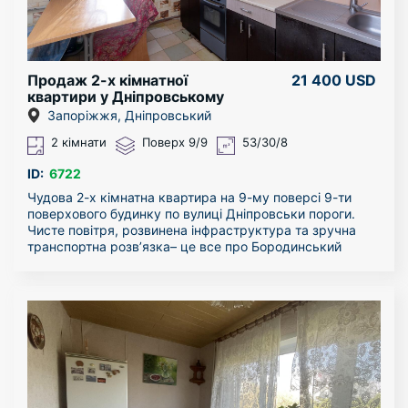
диван, великі шафи купе, двоспальне ліжко, пральна
машина і багато іншого. Гарні сусіди!
Квартира вже чекає на своїх господарів!
Можлива продаж по «сертифікату» або «ваучеру».
Оглянути квартиру можна у зручний для вас час.
Телефонуйте прямо зараз, щоб отримати відповіді на
Продаж 2-х кімнатної
21 400 USD
запитання та записатися на огляд. Не проґавте шанс
квартири у Дніпровському
придбати житло за найкращою ціною!
районі
Запоріжжя, Дніпровський
2 кімнати
Поверх 9/9
53/30/8
ID:
6722
Чудова 2-х кімнатна квартира на 9-му поверсі 9-ти
поверхового будинку по вулиці Дніпровськи пороги.
Чисте повітря, розвинена інфраструктура та зручна
транспортна розв’язка– це все про Бородинський
мікрорайон. Оселившись в такому місті, ви
залишитесь задоволені та щасливі.
В крокової доступності школи та дитячі садки,
супермаркети та зоомагазини, медичні заклади та
банки, тобто вся інфраструктура Бородинського
мікрорайону.
Загальна площа – 53 кв. м. Зручне планування та
просторі кімнати. Санвузол роздільний. Є балкон.
Дійсно цікава пропозиція! Пропонуємо подивитись і