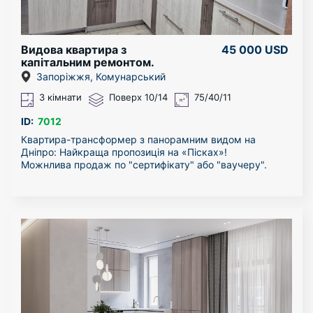
Видова квартира з
45 000 USD
капітальним ремонтом.
Запоріжжя, Комунарський
3 кімнати
Поверх 10/14
75/40/11
ID:
7012
Квартира-трансформер з панорамним видом на
Дніпро: Найкраща пропозиція на «Пісках»!
Можнлива продаж по "сертифікату" або "ваучеру".
Квартира з капітальним ремонтом, та краєвидом з
вікон на р.Дніпро, ліси та плавні Хортиці. Пропонуємо
ексклюзивну 3-кімнатну квартиру у Південному
мікрорайоні (вул. Водограйна).
РЕМОНТ 2020 р.:
Демонтаж «до бетону»: Під час ремонту було
видалено абсолютно все старе оздоблення та мережі.