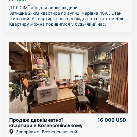
ДЛЯ СІМ'Ї або для однієї людини.
Затишна 2-кім квартира по вулиці Чарівна 48А . Стан
житловий. У квартирі є вся необхідна техніка та меблі.
Квартиру можна подивитися у будь-який час.
Можна з тваринками.
За більш детальною інформацією звертайтесь по
телефону!
Продаж двокімнатної
16 000 USD
квартири в Вознесенівському
районі
Запоріжжя, Вознесенівський