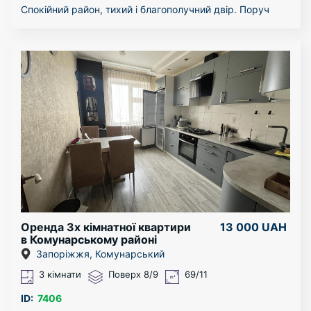
Спокійний район, тихий і благополучний двір. Поруч
школа, дитячий сад, всілякі магазини.
Квартира здається в довгострокову оренду.
Квартиру можна подивитися в будь-який час.
За більш детальною інформацією - звертайтесь за
телефоном!
Оренда 3х кімнатної квартири
13 000 UAH
в Комунарському районі
Запоріжжя, Комунарський
3 кімнати
Поверх 8/9
69/11
ID:
7406