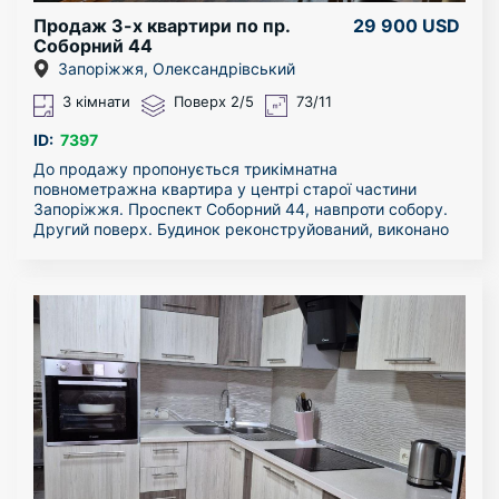
Продаж 3-х квартири по пр.
29 900 USD
Соборний 44
Запоріжжя, Олександрівський
3 кімнати
Поверх 2/5
73/11
ID:
7397
До продажу пропонується трикімнатна
повнометражна квартира у центрі старої частини
Запоріжжя. Проспект Соборний 44, навпроти собору.
Другий поверх. Будинок реконструйований, виконано
капітальний ремонт будівлі і під’їздів. Закритий двір,
вхід і в’їзд тільки для своїх. На території є паркомісця,
капітальні гаражі, зони відпочинку, альтанка.
Квартира велика, кухня 10,37 кв.м., кімнати: 13,57;
15,16 і 18,31 кв.м. Санвузол роздільний. Великий
коридор. Квартира оздоблена усіма необхідними
меблями і технікою.
Можливий продаж по «сертифікату» і «ваучеру».