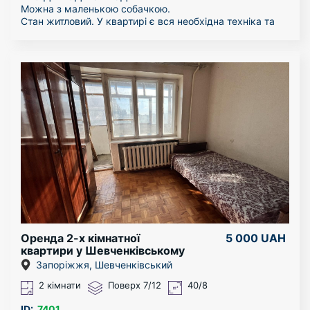
Можна з маленькою собачкою.
Стан житловий. У квартирі є вся необхідна техніка та
меблі. Квартиру можна подивитися у будь-який час.
За більш детальною інформацією звертайтесь по
телефону!
Оренда 2-х кімнатної
5 000 UAH
квартири у Шевченківському
районі
Запоріжжя, Шевченківський
2 кімнати
Поверх 7/12
40/8
ID:
7401