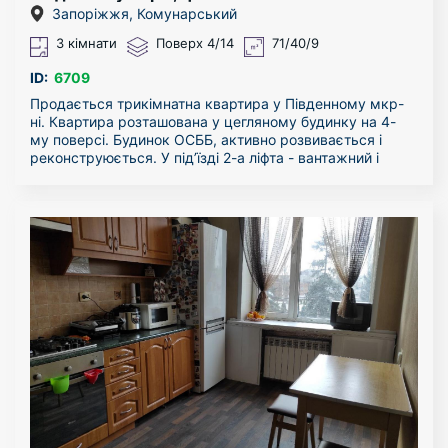
будинок.
Запоріжжя, Комунарський
3 кімнати
Поверх 4/14
71/40/9
ID:
6709
Продається трикімнатна квартира у Південному мкр-
ні. Квартира розташована у цегляному будинку на 4-
му поверсі. Будинок ОСББ, активно розвивається і
реконструюється. У під’їзді 2-а ліфта - вантажний і
пасажирський (тільки-но встановлений абсолютно
новий, турецький). Будинок НЕ ВІДКЛЮЧАЄТЬСЯ від
електрики під час відключень.
Поруч (у кроковій доступності) абсолютно вся
інфраструктура: зупинка, АТБ, НоваПошта (поштомат у
будинку), аптеки, супермаркети, магазини, школи,
дит.садочки, «Водомат» у будинку…. 200 метрів до
Гребного каналу, 700 метрів до р.Дніпро.
Квартира простора, дуже гарне планування, 71
кв.метр загальної площі. Розпочата підготовка до
капітального ремонту. Виконані демонтажні роботи.
Об’єднана кухня і вітальня в єдиний простір понад 25
кв.м. 2-і окремі кімнати. 3-и балкони. Труби замінені на
пластикові.
Гарні сусіди.
Квартира під ремонт.