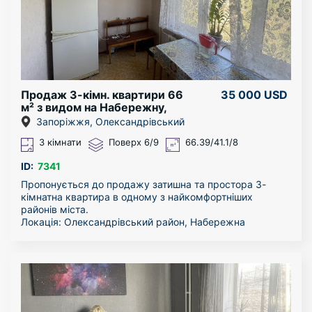
переконатись в цьому самостійно!
Продаж 3-кімн. квартири 66
35 000 USD
м² з видом на Набережну,
Олександрівський р-н
Запоріжжя, Олександрівський
(ЄВідновлення)
3 кімнати
Поверх 6/9
66.39/41.1/8
ID:
7341
Пропонується до продажу затишна та простора 3-
кімнатна квартира в одному з найкомфортніших
районів міста.
Локація: Олександрівський район, Набережна
магістраль.
Адреса: вул. Запорізька 2б
Характеристики та переваги:
Планування: загальна площа 66 кв.м, простора кухня
— 8 кв.м.
Поверховість: 6-й поверх 9-поверхового будинку
(ідеальний середній поверх).