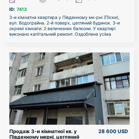
ID:
7413
3-и кімнатна квартира у Південному мк-рні (Піски),
вул. Водограйна. 2-й поверх, цегляний будинок. 3-и
окремі кімнати. 2 величезних балкони. У квартирі
виконано капітальний ремонт. Оздоблена усіма
необхідними меблями, і технікою. Холодильник, 2
кондиціонери, бойлер, пральна машина, телевізори,
чайники, праска, пилосос, дрібна побутова техніка,
посуд. Постільна білизна, миючі засоби.
Укомплектована усім необхідним.
У шаговій доступності уся інфраструктура. До
Гребного каналу і р. Дніпро пару хвилин пішки.
Перегляд у зручний для вас час.
Продаж 3-и кімнатної кв. у
28 600 USD
Південному мкрні, цегляний