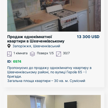
Продаж однокімнатної
13 300 USD
квартири в Шевченківському
районі
Запоріжжя, Шевченківський
1 кімната
Поверх 1/5
30/7
ID:
6974
Пропонуємо до продажу однокімнатну квартиру в
Шевченківському районі, по вулиці Героїв 65 - ї
бригади.
Загальна площа квартири – 30 кв. м. Сумісний
санвузол та комфортна кухня.
В кроковій доступності від будинку знаходяться
школа, дитячі садочки, магазини, аптеки та зупинки
суспільного транспорту.
Розвинена інфраструктура, зручна транспортна
розв’язка та світла квартира – розкішне рішення для