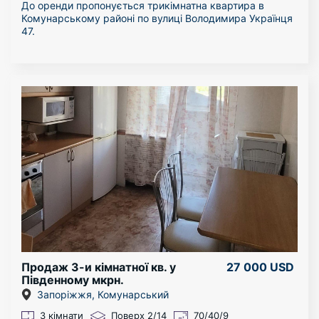
До оренди пропонується трикімнатна квартира в
Комунарському районі по вулиці Володимира Українця
47.
Сучасний дизайн і зручне планування вам гарантовано
прийде до душі. У вашому розпорядженні дві роздільні
і одна суміжна кімната, ванна кімната, зручна кухня та
балкон. У будинку створено чинне ОСББ: чисті під'їзди і
доглянутий двір.
Є автономне світло - доба на АКБ. Броньовані вікна та
двері.
Можна з собачкою.
Поруч школа, дитячий сад, всілякі магазини.
Квартиру можна подивитися в будь-який час.
Продаж 3-и кімнатної кв. у
27 000 USD
Південному мкрн.
Запоріжжя, Комунарський
3 кімнати
Поверх 2/14
70/40/9